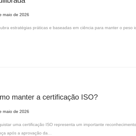
uilibrada
6
e maio de 2026
2
8
ubra estratégias práticas e baseadas em ciência para manter o peso 
d
e
m
a
i
o
d
e
mo manter a certificação ISO?
2
0
e maio de 2026
6
2
d
uistar uma certificação ISO representa um importante reconhecimento
6
e
ça após a aprovação da…