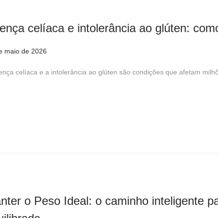
e
2
ença celíaca e intolerância ao glúten: como
0
2
e maio de 2026
2
6
8
ença celíaca e a intolerância ao glúten são condições que afetam m
d
e
m
a
i
o
d
e
2
nter o Peso Ideal: o caminho inteligente 
0
2