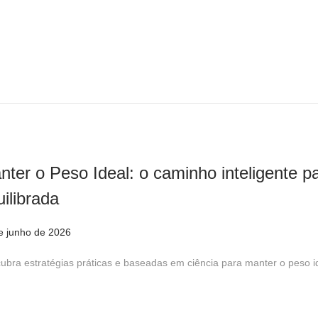
j
u
l
h
o
d
e
2
nter o Peso Ideal: o caminho inteligente 
0
2
uilibrada
6
e junho de 2026
1
9
ubra estratégias práticas e baseadas em ciência para manter o peso 
d
e
j