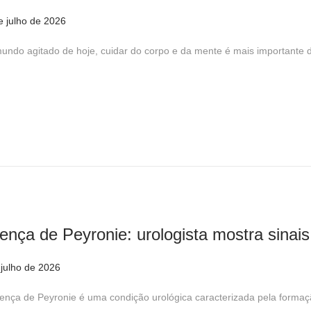
0
e julho de 2026
2
2
3
6
undo agitado de hoje, cuidar do corpo e da mente é mais importante
d
e
j
u
l
h
o
d
e
ença de Peyronie: urologista mostra sinai
2
0
 julho de 2026
7
2
d
6
ença de Peyronie é uma condição urológica caracterizada pela formaçã
e