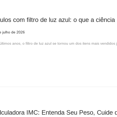
l
h
o
ulos com filtro de luz azul: o que a ciência
d
e
e julho de 2026
2
2
3
últimos anos, o filtro de luz azul se tornou um dos itens mais vendido
0
d
2
e
6
j
u
l
h
o
d
e
lculadora IMC: Entenda Seu Peso, Cuide 
2