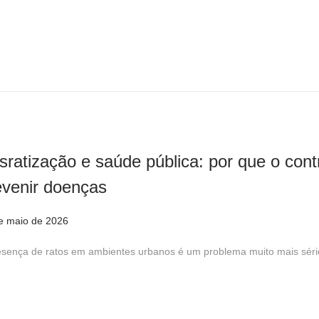
j
u
l
h
o
d
e
2
sratização e saúde pública: por que o contr
0
2
evenir doenças
6
e maio de 2026
1
2
esença de ratos em ambientes urbanos é um problema muito mais sér
d
e
m