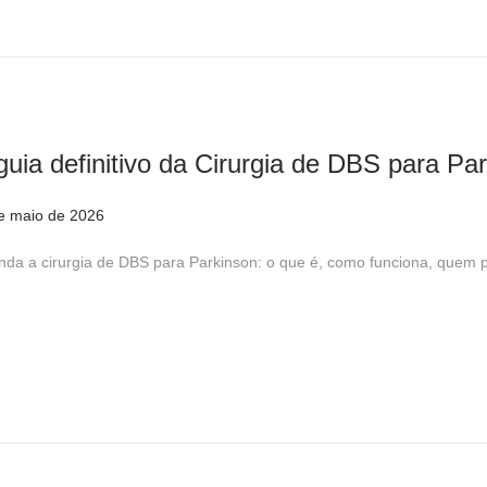
u
n
h
o
d
guia definitivo da Cirurgia de DBS para Pa
e
2
e maio de 2026
2
0
9
nda a cirurgia de DBS para Parkinson: o que é, como funciona, quem 
2
d
6
e
m
a
i
o
d