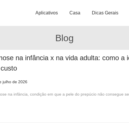
Aplicativos
Casa
Dicas Gerais
Blog
mose na infância x na vida adulta: como a i
 custo
e julho de 2026
2
3
mose na infância, condição em que a pele do prepúcio não consegue se
d
e
j
u